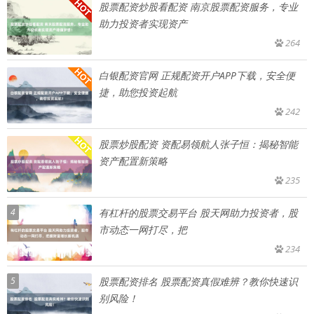
股票配资炒股看配资 南京股票配资服务，专业
助力投资者实现资产
264
白银配资官网 正规配资开户APP下载，安全便
捷，助您投资起航
242
股票炒股配资 资配易领航人张子恒：揭秘智能
资产配置新策略
235
4
有杠杆的股票交易平台 股天网助力投资者，股
市动态一网打尽，把
234
5
股票配资排名 股票配资真假难辨？教你快速识
别风险！