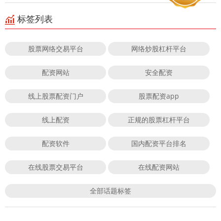
标签列表
股票网络交易平台
网络炒股杠杆平台
配资网站
安全配资
线上股票配资门户
股票配资app
线上配资
正规的股票杠杆平台
配资软件
国内配资平台排名
在线股票交易平台
在线配资网站
全部话题标签