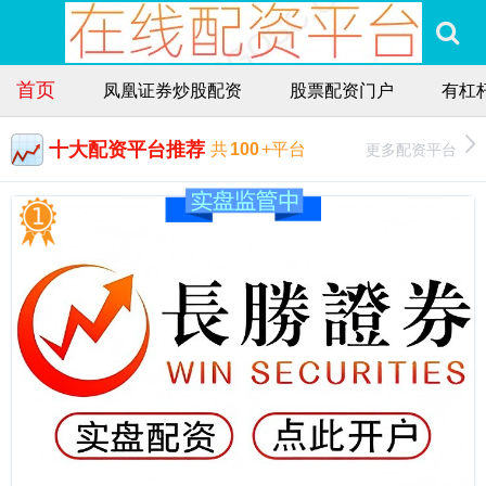
首页
凤凰证券炒股配资
股票配资门户
有杠
十大配资平台推荐
更多配资平台
共
100
+平台