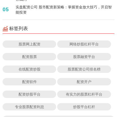
实盘配资公司 股市配资新策略：掌握资金放大技巧，开启智
05
能投资
标签列表
股票网上配资
网络炒股杠杆平台
配资股票
股票融资平台
在线配资炒股
股票配资公司排名榜
配资软件
配资开户
配资炒股平台
有实力的股票杠杆平台
专业股票配资利息
炒股平台杠杆