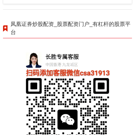
凤凰证券炒股配资_股票配资门户_有杠杆的股票平
台