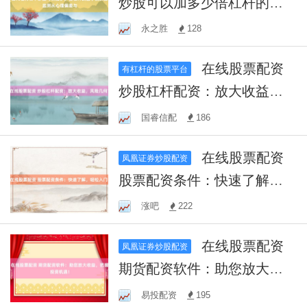
炒股可以加多少倍杠杆的因
子拥挤度监测从心理偏差与
永之胜
128
在线股票配资
有杠杆的股票平台
炒股杠杆配资：放大收益，
风险几何？
国睿信配
186
在线股票配资
凤凰证券炒股配资
股票配资条件：快速了解，
轻松入门！
涨吧
222
在线股票配资
凤凰证券炒股配资
期货配资软件：助您放大收
益，把握投资机遇！
易投配资
195