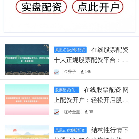
在线股票配资
凤凰证券炒股配资
十大正规股票配资平台：助
您安全投资，稳健盈利！
金斧子
146
在线股票配资 网
股票配资门户
上配资开户：轻松开启股市
投资新旅程，资金倍增不是
红岭金服
98
梦！
结构性行情下
凤凰证券炒股配资